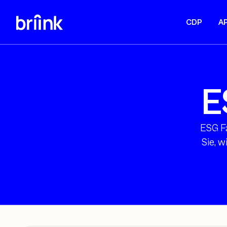
CDP
AP
E
ESG Fa
Sie, 