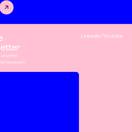
e
LinkedIn
/
Youtube
etter
n unseren
und neuesten