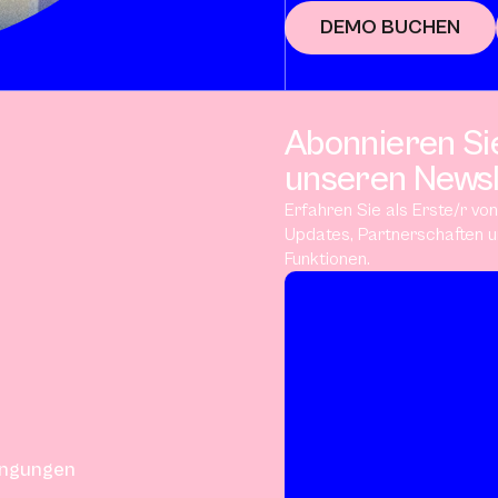
DEMO BUCHEN
Abonnieren Si
unseren Newsl
Erfahren Sie als Erste/r vo
Updates, Partnerschaften 
Funktionen.
ingungen