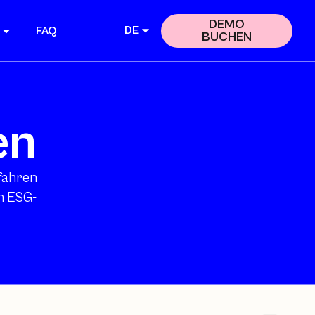
DEMO
DE
FAQ
BUCHEN
en
rfahren
n ESG-