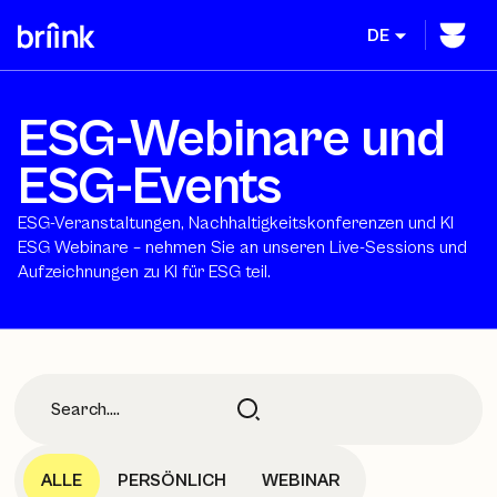
DE
ESG-Webinare und
ESG-Events
ESG-Veranstaltungen, Nachhaltigkeitskonferenzen und KI
ESG Webinare – nehmen Sie an unseren Live-Sessions und
Aufzeichnungen zu KI für ESG teil.
ALLE
PERSÖNLICH
WEBINAR