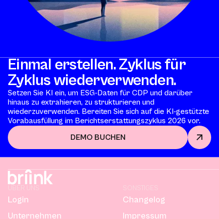
Einmal erstellen. Zyklus für
Zyklus wiederverwenden.
Setzen Sie KI ein, um ESG-Daten für CDP und darüber
hinaus zu extrahieren, zu strukturieren und
wiederzuverwenden. Bereiten Sie sich auf die KI-gestützte
Vorabausfüllung im Berichtserstattungszyklus 2026 vor.
DEMO BUCHEN
ÜBER UNS
SONSTIGES
Login
Changelog
Unternehmen
Impressum