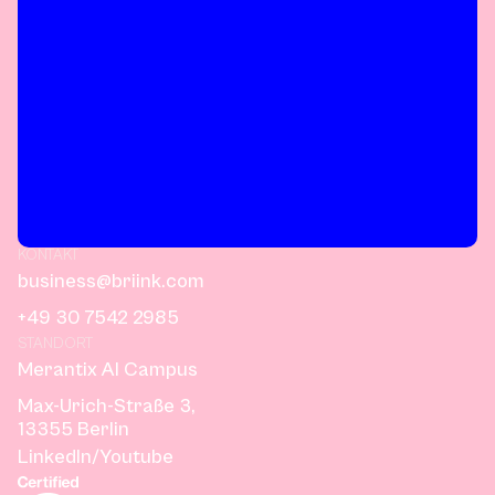
KONTAKT
business@briink.com
+49 30 7542 2985
STANDORT
Merantix AI Campus
Max-Urich-Straße 3,
13355 Berlin
LinkedIn
/
Youtube