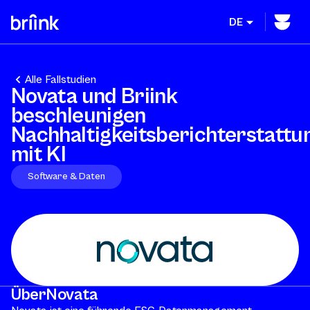
DE
Alle Fallstudien
Novata und Briink
beschleunigen
Nachhaltigkeitsberichterstattu
mit KI
Software & Daten
Über
Novata