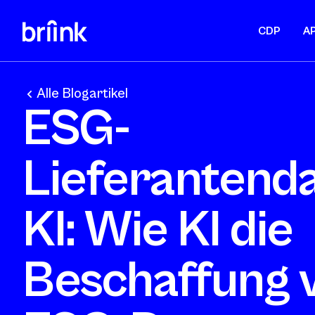
CDP
AP
Alle Blogartikel
ESG-
Lieferantend
KI: Wie KI die
Beschaffung 