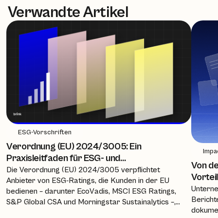
Verwandte Artikel
ESG-Vorschriften
Verordnung (EU) 2024/3005: Ein
Impa
Praxisleitfaden für ESG- und
Von de
Nachhaltigkeitsteams
Die Verordnung (EU) 2024/3005 verpflichtet
Vortei
Anbieter von ESG-Ratings, die Kunden in der EU
Unterne
bedienen – darunter EcoVadis, MSCI ESG Ratings,
Bericht
S&P Global CSA und Morningstar Sustainalytics –,
dokumen
ab dem 2. Juli 2026 eine Zulassung,