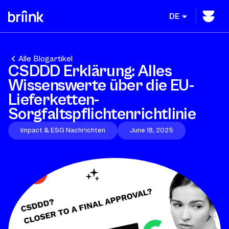
DE
Alle Blogartikel
CSDDD Erklärung: Alles
Wissenswerte über die EU-
Lieferketten-
Sorgfaltspflichtenrichtlinie
Impact & ESG Nachrichten
June 18, 2025