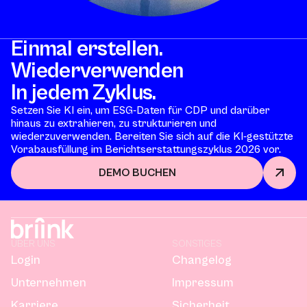
Einmal erstellen.
Wiederverwenden
In jedem Zyklus.
Setzen Sie KI ein, um ESG-Daten für CDP und darüber
hinaus zu extrahieren, zu strukturieren und
wiederzuverwenden. Bereiten Sie sich auf die KI-gestützte
Vorabausfüllung im Berichtserstattungszyklus 2026 vor.
DEMO BUCHEN
ÜBER UNS
SONSTIGES
Login
Changelog
Unternehmen
Impressum
Karriere
Sicherheit