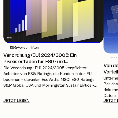
ESG-Vorschriften
Verordnung (EU) 2024/3005: Ein
Impa
Praxisleitfaden für ESG- und
Von de
Nachhaltigkeitsteams
Die Verordnung (EU) 2024/3005 verpflichtet
Vortei
Anbieter von ESG-Ratings, die Kunden in der EU
Unterne
bedienen – darunter EcoVadis, MSCI ESG Ratings,
Bericht
S&P Global CSA und Morningstar Sustainalytics –,
dokumen
ab dem 2. Juli 2026 eine Zulassung,
Datenin
Gleichwertigkeitsbescheinigung oder Anerkennung
JETZT LESEN
JETZT 
Antwort
durch die ESMA einzuholen. Dieser Leitfaden
Richtli
erläutert den Zeitplan, die neuen
und Inv
Transparenzanforderungen und die Auswirkungen