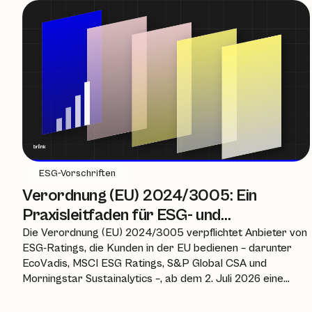
ESG-Vorschriften
Verordnung (EU) 2024/3005: Ein
Praxisleitfaden für ESG- und
Nachhaltigkeitsteams
Die Verordnung (EU) 2024/3005 verpflichtet Anbieter von
ESG-Ratings, die Kunden in der EU bedienen – darunter
EcoVadis, MSCI ESG Ratings, S&P Global CSA und
Morningstar Sustainalytics –, ab dem 2. Juli 2026 eine
Zulassung, Gleichwertigkeitsbescheinigung oder
Anerkennung durch die ESMA einzuholen. Dieser Leitfaden