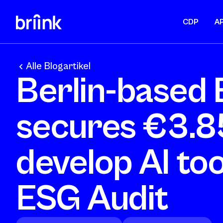
CDP
AP
Alle Blogartikel
Berlin-based 
secures €3.8
develop AI too
ESG Audit