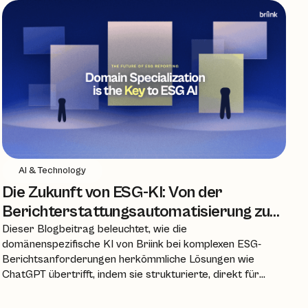
AI & Technology
Die Zukunft von ESG-KI: Von der
Berichterstattungsautomatisierung zu
autonomen Agenten
Dieser Blogbeitrag beleuchtet, wie die
domänenspezifische KI von Briink bei komplexen ESG-
Berichtsanforderungen herkömmliche Lösungen wie
ChatGPT übertrifft, indem sie strukturierte, direkt für
Frameworks nutzbare und vollständig auditierbare
Ergebnisse liefert. Darüber hinaus skizziert er die