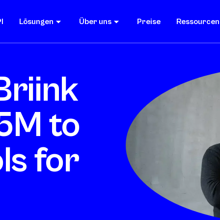
I
Lösungen
Über uns
Preise
Ressourcen
Briink
5M to
ls for