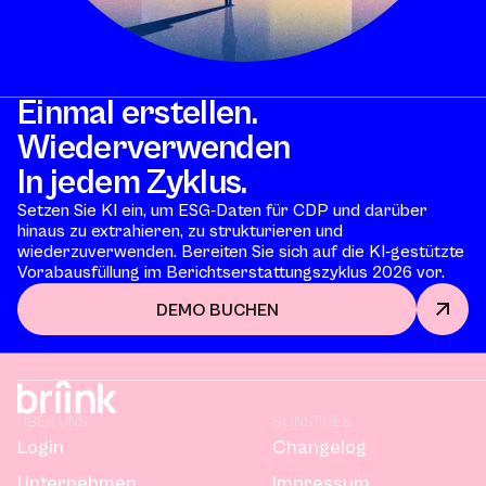
Einmal erstellen.
Wiederverwenden
In jedem Zyklus.
Setzen Sie KI ein, um ESG-Daten für CDP und darüber
hinaus zu extrahieren, zu strukturieren und
wiederzuverwenden. Bereiten Sie sich auf die KI-gestützte
Vorabausfüllung im Berichtserstattungszyklus 2026 vor.
DEMO BUCHEN
ÜBER UNS
SONSTIGES
Login
Changelog
Unternehmen
Impressum