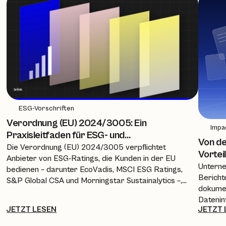
ESG-Vorschriften
Verordnung (EU) 2024/3005: Ein
Impa
Praxisleitfaden für ESG- und
Von de
Nachhaltigkeitsteams
Die Verordnung (EU) 2024/3005 verpflichtet
Vortei
Anbieter von ESG-Ratings, die Kunden in der EU
Unterne
bedienen – darunter EcoVadis, MSCI ESG Ratings,
Bericht
S&P Global CSA und Morningstar Sustainalytics –,
dokumen
ab dem 2. Juli 2026 eine Zulassung,
Datenin
Gleichwertigkeitsbescheinigung oder Anerkennung
JETZT LESEN
JETZT 
Antwort
durch die ESMA einzuholen. Dieser Leitfaden
Richtli
erläutert den Zeitplan, die neuen